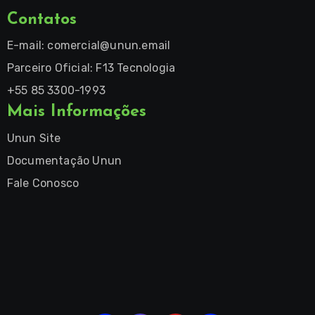
Contatos
E-mail:
comercial@unun.email
Parceiro Oficial: F13 Tecnologia
+55 85 3300-1993
Mais Informações
Unun Site
Documentação Unun
Fale Conosco
NUN
log