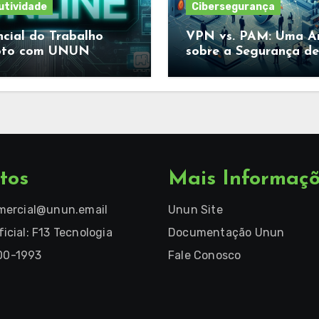
utividade
Cibersegurança
cial do Trabalho
VPN vs. PAM: Uma An
to com UNUN
sobre a Segurança de
Acessos Remotos
tos
Mais Informaç
mercial@unun.email
Unun Site
ficial: F13 Tecnologia
Documentação Unun
00-1993
Fale Conosco