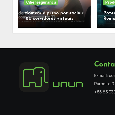
Cibersegurança
Prod
Homem é preso por excluir
Poten
180 servidores virtuais
Remo
após ser demitido.
Conta
E-mail:
co
Parceiro O
+55 85 33